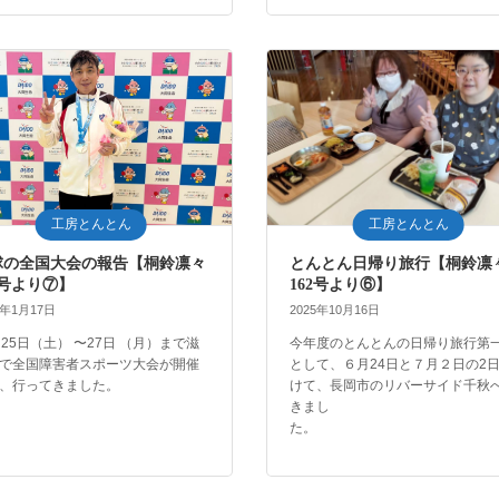
工房とんとん
工房とんとん
球の全国大会の報告【桐鈴凛々
とんとん日帰り旅行【桐鈴凛
3号より⑦】
162号より⑥】
6年1月17日
2025年10月16日
月25日（土） 〜27日 （月）まで滋
今年度のとんとんの日帰り旅行第
で全国障害者スポーツ大会が開催
として、６月24日と７月２日の2
、行ってきました。
けて、長岡市のリバーサイド千秋
きまし
た。