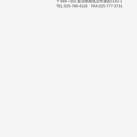
〒949-7302 新潟県南魚沼市浦佐5142-1
ョ
TEL:025-780-4118 FAX:025-777-3731
ン