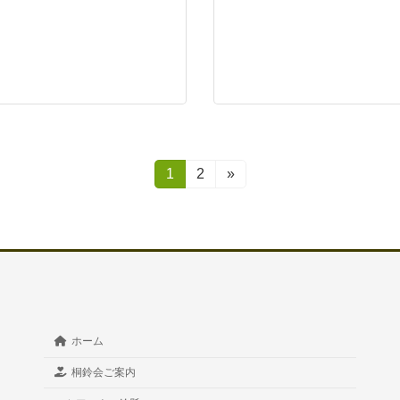
固
1
固
2
»
定
定
ペ
ペ
ー
ー
ジ
ジ
ホーム
桐鈴会ご案内