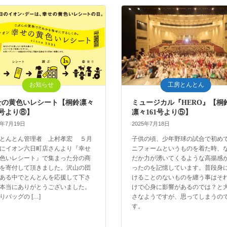
お知らせ
工房とんとん
せの黄色いレシート【桐鈴凛々
ミュージカル『HERO』【桐
1号より⑧】
凛々161号より⑤】
5年7月19日
2025年7月18日
とんとん管理者 上村孝宏 ５月
子供の頃、少年野球の試合で初め
にイオン六日町店さんより『幸せ
ニフォームというものを着た時、
色いレシート』で集まった分の商
だか力が湧いてくるような高揚感
を寄付して頂きました。沢山の団
ったのを記憶しています。普段身
ある中でとんとんを応援して下さ
けることのないものを纏う事はそ
本当にありがとうございました。
けで心身に影響があるのでは？と
りバッグの […]
さなようですが、思ってしまうの
す。