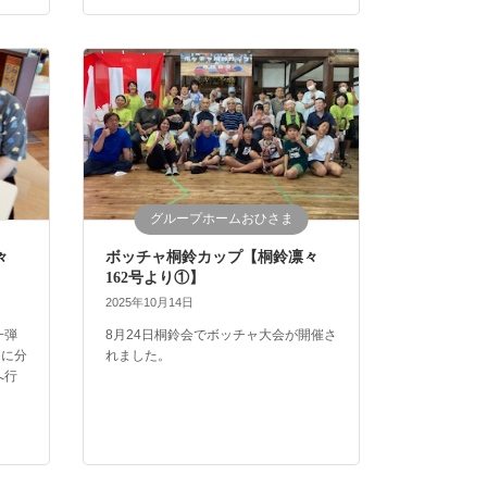
グループホームおひさま
々
ボッチャ桐鈴カップ【桐鈴凛々
162号より①】
2025年10月14日
一弾
8月24日桐鈴会でボッチャ大会が開催さ
日に分
れました。
へ行