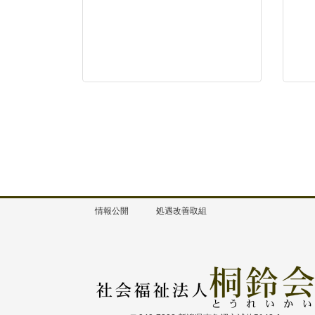
投
稿
ナ
情報公開
処遇改善取組
ビ
ゲ
ー
シ