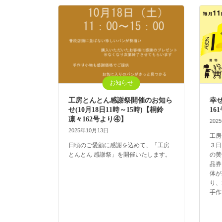
お知らせ
工房とんとん感謝祭開催のお知ら
幸
せ(10月18日11時～15時)【桐鈴
16
凛々162号より④】
202
2025年10月13日
工房
日頃のご愛顧に感謝を込めて、「工房
３日
とんとん 感謝祭」を開催いたします。
の黄
品券
体が
り、
手作