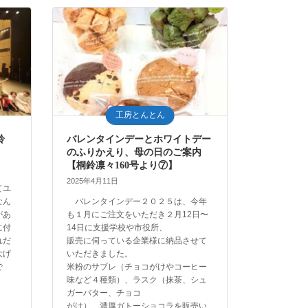
工房とんとん
鈴
バレンタインデーとホワイトデー
のふりかえり、母の日のご案内
【桐鈴凛々160号より⑦】
2025年4月11日
てユ
なん
バレンタインデー２０２５は、今年
があ
も１月にご注文をいただき２月12日〜
に付
14日に支援学校や市役所、
れだ
販売に伺っている企業様に納品させて
大げ
いただきました。
で
米粉のサブレ（チョコがけやコーヒー
味など４種類）、ラスク（抹茶、シュ
ガーバター、チョコ
がけ）、濃厚ガトーショコラを販売い