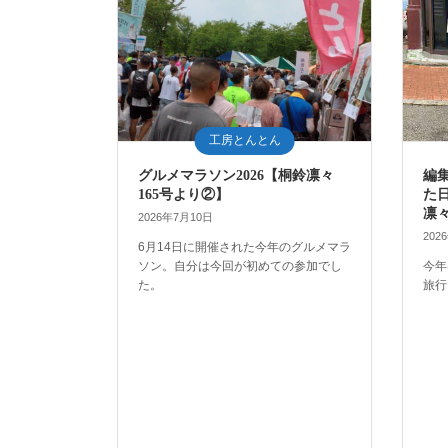
工房とんとん
グルメマラソン2026【桐鈴凛々
編
165号より②】
た
凛々
2026年7月10日
202
6月14日に開催された今年のグルメマラ
ソン。自分は今回が初めての参加でし
今年
た。
旅行