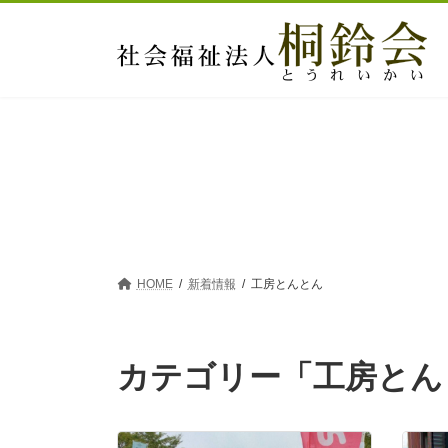
コ
ナ
ン
ビ
テ
ゲ
ン
ー
ツ
シ
へ
ョ
ス
ン
キ
に
ッ
移
プ
動
HOME
新着情報
工房とんとん
カテゴリー「工房とん