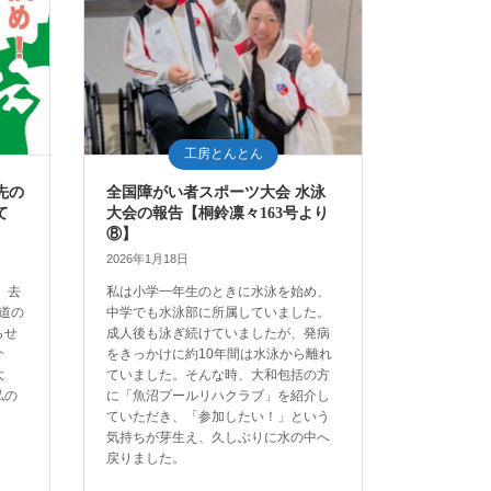
工房とんとん
先の
全国障がい者スポーツ大会 水泳
て
大会の報告【桐鈴凛々163号より
⑧】
2026年1月18日
 去
私は小学一年生のときに水泳を始め、
の道の
中学でも水泳部に所属していました。
らせ
成人後も泳ぎ続けていましたが、発病
介
をきっかけに約10年間は水泳から離れ
大
ていました。そんな時、大和包括の方
私の
に「魚沼プールリハクラブ」を紹介し
ていただき、「参加したい！」という
気持ちが芽生え、久しぶりに水の中へ
戻りました。