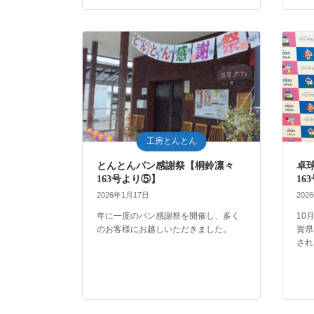
工房とんとん
とんとんパン感謝祭【桐鈴凛々
卓
163号より⑤】
16
2026年1月17日
202
年に一度のパン感謝祭を開催し、多く
10
のお客様にお越しいただきました。
賀県
され