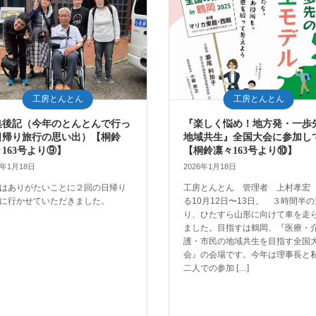
工房とんとん
工房とんとん
集後記（今年のとんとんで行っ
『楽しく悩め！地方発・一歩
日帰り旅行の思い出）【桐鈴
地域共生』全国大会に参加し
163号より⑨】
【桐鈴凛々163号より⑩】
6年1月18日
2026年1月18日
はありがたいことに２回の日帰り
工房とんとん 管理者 上村孝宏
に行かせていただきました。
る10月12日〜13日。 ３時間半
り、ひたすら山形に向けて車を走
ました。目指すは鶴岡、『医療・
護・市民の地域共生を目指す全国
会』の会場です。今年は理事長と
二人での参加 […]