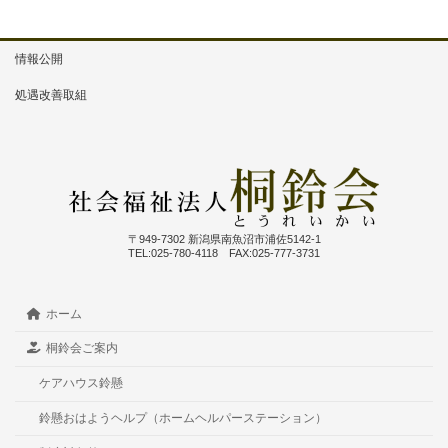
c
ail
e
e
ail
e
a
情報公開
b
d
処遇改善取組
o
s
o
k
〒949-7302 新潟県南魚沼市浦佐5142-1
TEL:025-780-4118 FAX:025-777-3731
ホーム
桐鈴会ご案内
ケアハウス鈴懸
鈴懸おはようヘルプ（ホームヘルパーステーション）