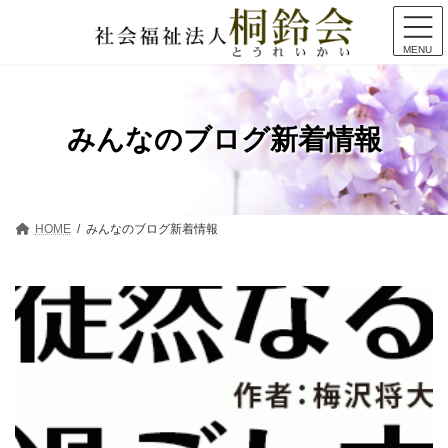
コ
ナ
ン
ビ
テ
ゲ
MENU
ン
ー
ツ
シ
へ
ョ
ス
ン
みんなのブログ新着情報
キ
に
ッ
移
プ
動
HOME
みんなのブログ新着情報