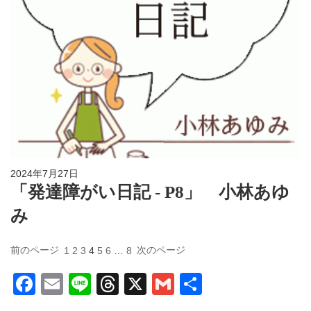
2024年7月27日
「発達障がい日記 - P8」 小林あゆ
み
前のページ
次のページ
1
2
3
4
5
6
…
8
F
E
Li
T
X
G
共
a
m
n
hr
m
有